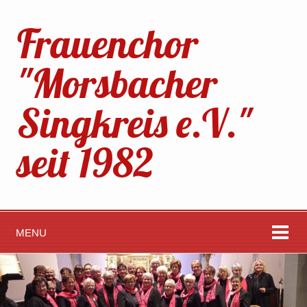
Frauenchor
"Morsbacher
Singkreis e.V."
seit 1982
MENU